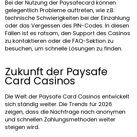
Bei der Nutzung der Paysafecard können
gelegentlich Probleme auftreten, wie z.B.
technische Schwierigkeiten bei der Einzahlung
oder das Vergessen des PIN-Codes. In diesen
Fällen ist es ratsam, den Support des Casinos
zu kontaktieren oder die FAQ-Sektion zu
besuchen, um schnelle Lösungen zu finden.
Zukunft der Paysafe
Card Casinos
Die Welt der Paysafe Card Casinos entwickelt
sich ständig weiter. Die Trends für 2026
zeigen, dass die Nachfrage nach anonymen
und schnellen Zahlungsmethoden weiter
steigen wird.