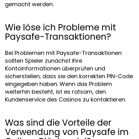
gemacht werden.
Wie löse ich Probleme mit
Paysafe-Transaktionen?
Bei Problemen mit Paysafe-Transaktionen
sollten Spieler zunächst ihre
Kontoinformationen überprüfen und
sicherstellen, dass sie den korrekten PIN-Code
eingegeben haben. Wenn das Problem
weiterhin besteht, ist es ratsam, den
Kundenservice des Casinos zu kontaktieren.
Was sind die Vorteile der
Verwendung von Paysafe im