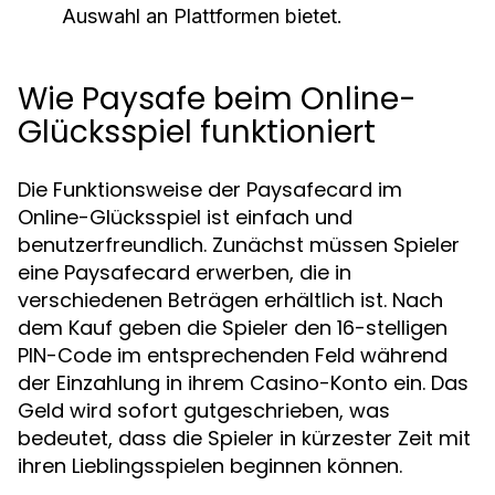
Auswahl an Plattformen bietet.
Wie Paysafe beim Online-
Glücksspiel funktioniert
Die Funktionsweise der Paysafecard im
Online-Glücksspiel ist einfach und
benutzerfreundlich. Zunächst müssen Spieler
eine Paysafecard erwerben, die in
verschiedenen Beträgen erhältlich ist. Nach
dem Kauf geben die Spieler den 16-stelligen
PIN-Code im entsprechenden Feld während
der Einzahlung in ihrem Casino-Konto ein. Das
Geld wird sofort gutgeschrieben, was
bedeutet, dass die Spieler in kürzester Zeit mit
ihren Lieblingsspielen beginnen können.