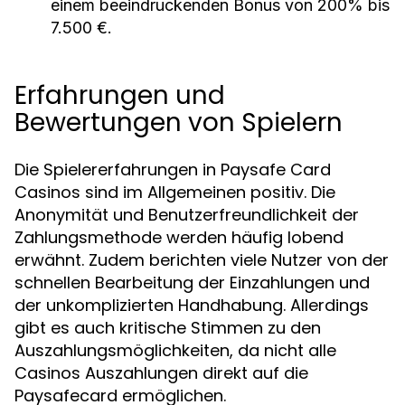
einem beeindruckenden Bonus von 200% bis
7.500 €.
Erfahrungen und
Bewertungen von Spielern
Die Spielererfahrungen in Paysafe Card
Casinos sind im Allgemeinen positiv. Die
Anonymität und Benutzerfreundlichkeit der
Zahlungsmethode werden häufig lobend
erwähnt. Zudem berichten viele Nutzer von der
schnellen Bearbeitung der Einzahlungen und
der unkomplizierten Handhabung. Allerdings
gibt es auch kritische Stimmen zu den
Auszahlungsmöglichkeiten, da nicht alle
Casinos Auszahlungen direkt auf die
Paysafecard ermöglichen.