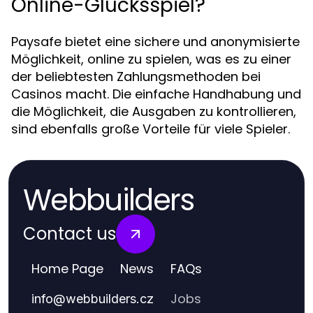
Online-Glücksspiel?
Paysafe bietet eine sichere und anonymisierte
Möglichkeit, online zu spielen, was es zu einer
der beliebtesten Zahlungsmethoden bei
Casinos macht. Die einfache Handhabung und
die Möglichkeit, die Ausgaben zu kontrollieren,
sind ebenfalls große Vorteile für viele Spieler.
Webbuilders
Contact us
Home Page
News
FAQs
Jobs
info
@
webbuilders.cz