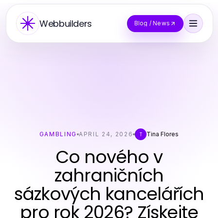
Webbuilders
Blog / News
GAMBLING
APRIL 24, 2026
Tina Flores
T
Co nového v
zahraničních
sázkových kancelářích
pro rok 2026? Získejte