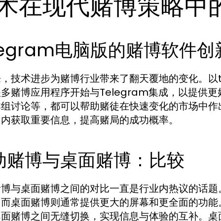
术在现代赌博策略中
elegram电脑版的赌博软件创
，技术进步为赌博行业带来了翻天覆地的变化。以te
多赌博应用程序开始与Telegram集成，以提供
群组讨论等，都可以帮助赌徒在快速变化的市场中作
间内获取重要信息，提高赌局的成功概率。
动赌博与桌面赌博：比较
赌博与桌面赌博之间的对比一直是行业内热议的话题
而桌面赌博则通常提供更大的屏幕和更全面的功能。通
桌面赌博之间无缝切换，实现信息与体验的互补。桌