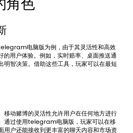
的角色
新
legram电脑版为例，由于其灵活性和高效
更好的用户体验。例如，实时赔率、桌面推送通
出明智决策。借助这些工具，玩家可以在最短
。移动赌博的灵活性允许用户在任何地方进行
过使用telegram电脑版，玩家可以在移
面用户还能接收到更丰富的聊天内容和市场资