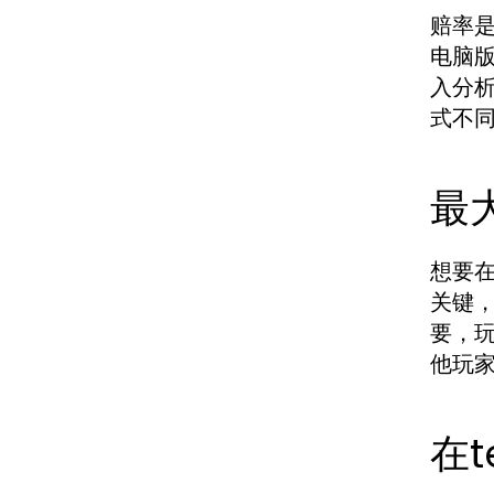
赔率是
电脑
入分
式不
最
想要在
关键
要，
他玩
在