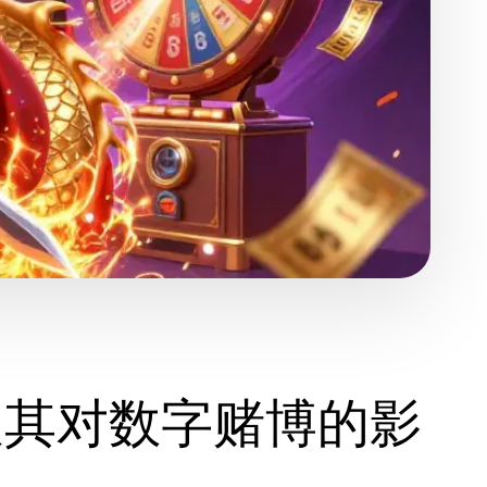
版及其对数字赌博的影