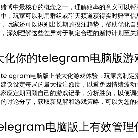
赌博中最核心的概念之一，理解赔率的意义可以帮助玩
版中，玩家可以利用群组或聊天频道获得实时赔率信
析，玩家还可以识别出长期的投注趋势，帮助优化自
同，深刻理解这些差异对于制定合理的赌博计划至关
大化你的telegram电脑版
telegram电脑版上最大化游戏体验，玩家需制
，建议设定每局的最大投注额度，以避免因情绪波动
玩家应定期回顾自己的游戏记录，分析胜负，以便调
家的讨论分享，获取新见解和游戏策略，可以为您的
telegram电脑版上有效管