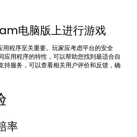
ram电脑版上进行游戏
的应用程序至关重要。玩家应考虑平台的安全
同应用程序的特性，可以帮助您找到最适合自
支持服务，可以查看相关用户评价和反馈，确
验
赔率