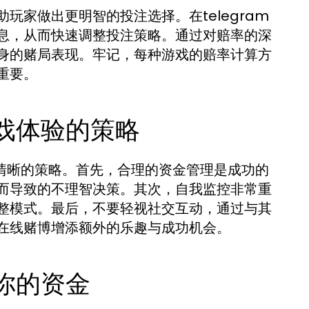
家做出更明智的投注选择。在telegram
息，从而快速调整投注策略。通过对赔率的深
身的赌局表现。牢记，每种游戏的赔率计算方
重要。
游戏体验的策略
定清晰的策略。首先，合理的资金管理是成功的
而导致的不理智决策。其次，自我监控非常重
整模式。最后，不要轻视社交互动，通过与其
在线赌博增添额外的乐趣与成功机会。
理你的资金