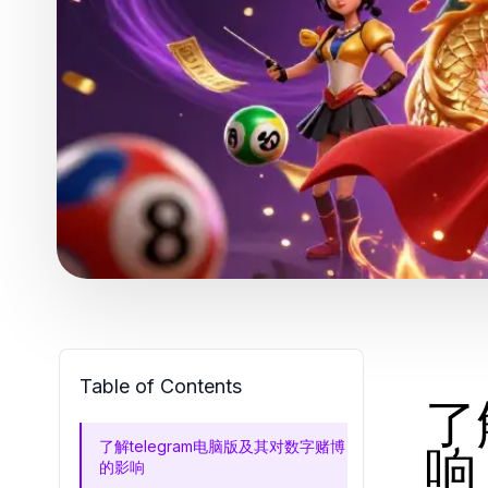
Table of Contents
了
响
了解telegram电脑版及其对数字赌博
的影响