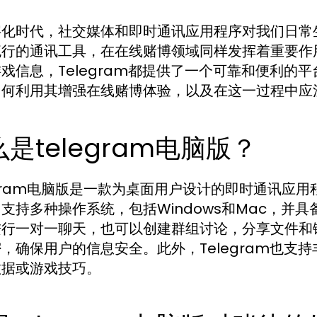
字化时代，社交媒体和即时通讯应用程序对我们日常
流行的通讯工具，在在线赌博领域同样发挥着重要作
戏信息，Telegram都提供了一个可靠和便利的平
如何利用其增强在线赌博体验，以及在这一过程中应
是telegram电脑版？
egram电脑版是一款为桌面用户设计的即时通讯应
支持多种操作系统，包括Windows和Mac，并
进行一对一聊天，也可以创建群组讨论，分享文件和
，确保用户的信息安全。此外，Telegram也支
数据或游戏技巧。