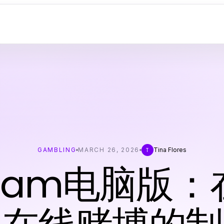
GAMBLING
MARCH 26, 2026
Tina Flores
T
gram电脑版：