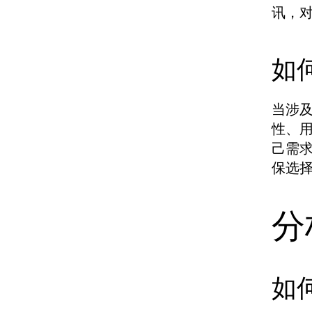
讯，
如
当涉及
性、
己需
保选
分
如