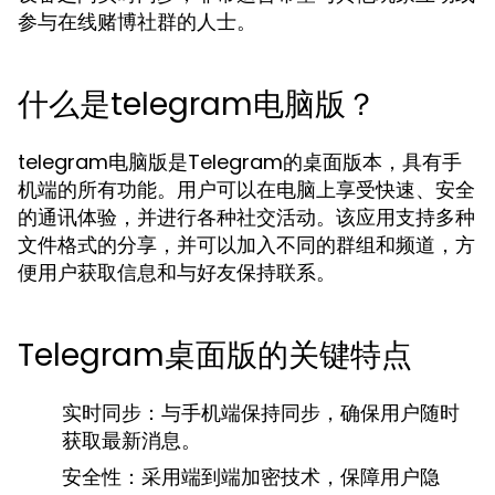
参与在线赌博社群的人士。
什么是telegram电脑版？
telegram电脑版是Telegram的桌面版本，具有手
机端的所有功能。用户可以在电脑上享受快速、安全
的通讯体验，并进行各种社交活动。该应用支持多种
文件格式的分享，并可以加入不同的群组和频道，方
便用户获取信息和与好友保持联系。
Telegram桌面版的关键特点
实时同步：
与手机端保持同步，确保用户随时
获取最新消息。
安全性：
采用端到端加密技术，保障用户隐