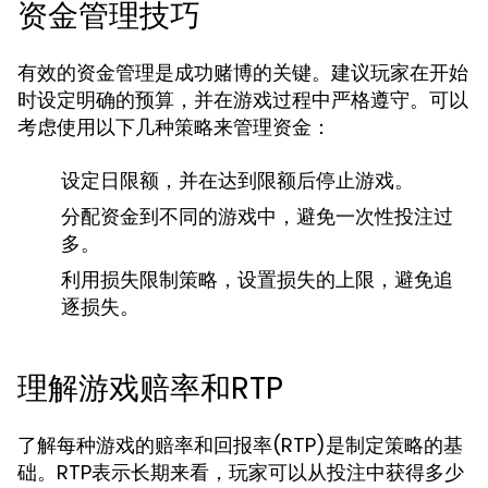
资金管理技巧
有效的资金管理是成功赌博的关键。建议玩家在开始
时设定明确的预算，并在游戏过程中严格遵守。可以
考虑使用以下几种策略来管理资金：
设定日限额，并在达到限额后停止游戏。
分配资金到不同的游戏中，避免一次性投注过
多。
利用损失限制策略，设置损失的上限，避免追
逐损失。
理解游戏赔率和RTP
了解每种游戏的赔率和
(RTP)是制定策略的基
回报率
础。RTP表示长期来看，玩家可以从投注中获得多少