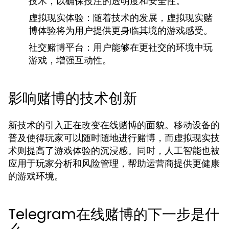
技术，以确保投注的透明度和安全性。
虚拟现实体验：
随着技术的发展，虚拟现实赌
博体验将为用户提供更身临其境的游戏感受。
社交赌博平台：
用户能够在更社交的环境中玩
游戏，增强互动性。
影响赌博的技术创新
新技术的引入正在改变在线赌博的面貌。移动设备的
普及使得玩家可以随时随地进行赌博，而虚拟现实技
术则提高了游戏体验的沉浸感。同时，人工智能也被
应用于玩家分析和风险管理，帮助运营商提供更健康
的游戏环境。
Telegram在线赌博的下一步是什