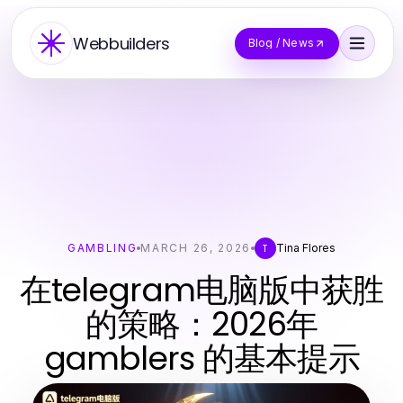
Webbuilders
Blog / News
GAMBLING
MARCH 26, 2026
Tina Flores
T
在telegram电脑版中获胜
的策略：2026年
gamblers 的基本提示